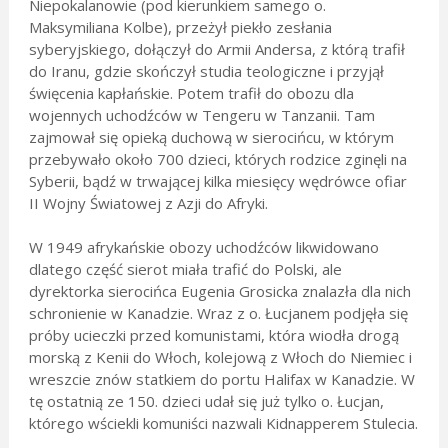
Niepokalanowie (pod kierunkiem samego o.
Maksymiliana Kolbe), przeżył piekło zesłania
syberyjskiego, dołączył do Armii Andersa, z którą trafił
do Iranu, gdzie skończył studia teologiczne i przyjął
święcenia kapłańskie. Potem trafił do obozu dla
wojennych uchodźców w Tengeru w Tanzanii. Tam
zajmował się opieką duchową w sierocińcu, w którym
przebywało około 700 dzieci, których rodzice zginęli na
Syberii, bądź w trwającej kilka miesięcy wędrówce ofiar
II Wojny Światowej z Azji do Afryki.
W 1949 afrykańskie obozy uchodźców likwidowano
dlatego część sierot miała trafić do Polski, ale
dyrektorka sierocińca Eugenia Grosicka znalazła dla nich
schronienie w Kanadzie. Wraz z o. Łucjanem podjęła się
próby ucieczki przed komunistami, która wiodła drogą
morską z Kenii do Włoch, kolejową z Włoch do Niemiec i
wreszcie znów statkiem do portu Halifax w Kanadzie. W
tę ostatnią ze 150. dzieci udał się już tylko o. Łucjan,
którego wściekli komuniści nazwali Kidnapperem Stulecia.