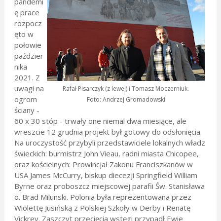
pandemi
ę prace
rozpocz
ęto w
połowie
paździer
nika
2021. Z
uwagi na
Rafał Pisarczyk (z lewej) i Tomasz Moczerniuk.
ogrom
Foto: Andrzej Gromadowski
ściany -
60 x 30 stóp - trwały one niemal dwa miesiące, ale
wreszcie 12 grudnia projekt był gotowy do odsłonięcia.
Na uroczystość przybyli przedstawiciele lokalnych władz
świeckich: burmistrz John Vieau, radni miasta Chicopee,
oraz kościelnych: Prowincjał Zakonu Franciszkanów w
USA James McCurry, biskup diecezji Springfield William
Byrne oraz proboszcz miejscowej parafii Św. Stanisława
o. Brad Milunski. Polonia była reprezentowana przez
Wiolettę Jusińską z Polskiej Szkoły w Derby i Renatę
Vickrey. Zaszczyt przecięcia wstęgi przypadł Ewie