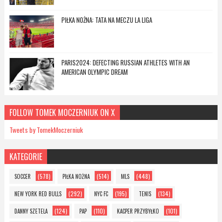
PIŁKA NOŻNA: TATA NA MECZU LA LIGA
PARIS2024: DEFECTING RUSSIAN ATHLETES WITH AN
AMERICAN OLYMPIC DREAM
FOLLOW TOMEK MOCZERNIUK ON X
Tweets by TomekMoczerniuk
KATEGORIE
(578)
(514)
(448)
SOCCER
PIŁKA NOŻNA
MLS
(292)
(195)
(134)
NEW YORK RED BULLS
NYC FC
TENIS
(124)
(110)
(101)
DANNY SZETELA
PAP
KACPER PRZYBYŁKO