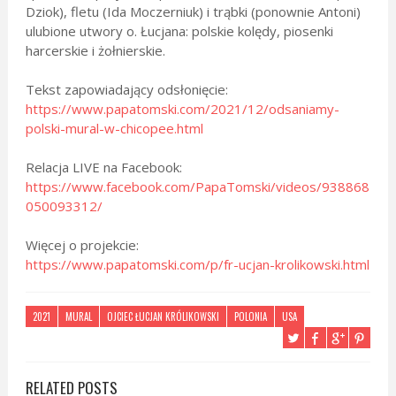
Dziok), fletu (Ida Moczerniuk) i trąbki (ponownie Antoni)
ulubione utwory o. Łucjana: polskie kolędy, piosenki
harcerskie i żołnierskie.
Tekst zapowiadający odsłonięcie:
https://www.papatomski.com/2021/12/odsaniamy-
polski-mural-w-chicopee.html
Relacja LIVE na Facebook:
https://www.facebook.com/PapaTomski/videos/938868
050093312/
Więcej o projekcie:
https://www.papatomski.com/p/fr-ucjan-krolikowski.html
2021
MURAL
OJCIEC ŁUCJAN KRÓLIKOWSKI
POLONIA
USA
RELATED POSTS