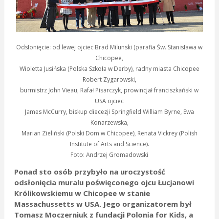
Odsłonięcie: od lewej ojciec Brad Milunski (parafia Św. Stanisława w
Chicopee,
Wioletta Jusińska (Polska Szkoła w Derby), radny miasta Chicopee
Robert Zygarowski,
burmistrz John Vieau, Rafał Pisarczyk, prowincjał franciszkański w
USA ojciec
James McCurry, biskup diecezji Springfield William Byrne, Ewa
Konarzewska,
Marian Zieliński (Polski Dom w Chicopee), Renata Vickrey (Polish
Institute of Arts and Science).
Foto: Andrzej Gromadowski
Ponad sto osób przybyło na uroczystość
odsłonięcia muralu poświęconego ojcu Łucjanowi
Królikowskiemu w Chicopee w stanie
Massachussetts w USA. Jego organizatorem był
Tomasz Moczerniuk z fundacji Polonia for Kids, a