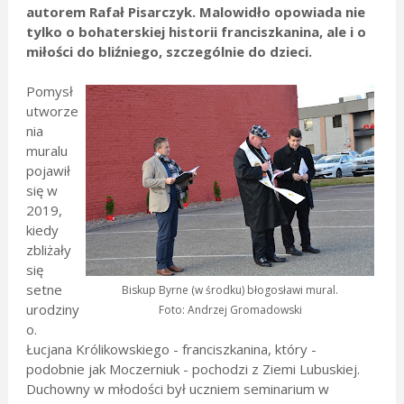
autorem Rafał Pisarczyk. Malowidło opowiada nie
tylko o bohaterskiej historii franciszkanina, ale i o
miłości do bliźniego, szczególnie do dzieci.
Pomysł
utworze
nia
muralu
pojawił
się w
2019,
kiedy
zbliżały
się
setne
Biskup Byrne (w środku) błogosławi mural.
urodziny
Foto: Andrzej Gromadowski
o.
Łucjana Królikowskiego - franciszkanina, który -
podobnie jak Moczerniuk - pochodzi z Ziemi Lubuskiej.
Duchowny w młodości był uczniem seminarium w