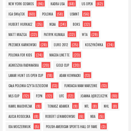
(96)
(68)
(62)
NEW YORK COSMOS
KADRA USA
US OPEN
(60)
(58)
(56)
IGA ŚWIĄTEK
POLONIA
USMNT
(35)
(34)
(32)
HUBERT HURKACZ
NCAA
BOKS
(32)
(32)
(29)
MATT MIAZGA
PATRYK KLIMALA
WTA
(28)
(25)
(24)
PRZEMEK KARNOWSKI
EURO 2012
KOSZYKÓWKA
(24)
(23)
POLONIA FOR KIDS
MAGDA LINETTE
(20)
(20)
AGNIESZKA RADWAŃSKA
GOLD CUP
(18)
(13)
LAMAR HUNT US OPEN CUP
ADAM KOWNACKI
(13)
(13)
CAŁA POLONIA CZYTA DZIECIOM
FUNDACJA MAM MARZENIE
(12)
(12)
(12)
(10)
MLS CUP
PZPN
UFC
JOANNA JĘDRZEJCZYK
(9)
(9)
(8)
(8)
KAMIL MAJCHRZAK
TOMASZ ADAMEK
NFL
NHL
(8)
(6)
(5)
ALICJA ROSOLSKA
ROBERT LEWANDOWSKI
NBA
(5)
(3)
IDA MOCZERNIUK
POLISH-AMERICAN SPORTS HALL OF FAME