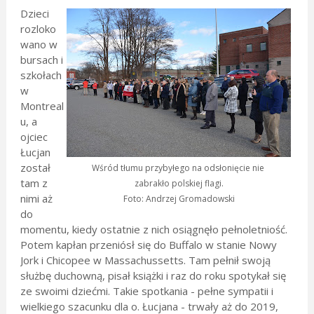
Dzieci
rozloko
wano w
bursach i
szkołach
w
Montreal
u, a
ojciec
Łucjan
został
Wśród tłumu przybyłego na odsłonięcie nie
tam z
zabrakło polskiej flagi.
nimi aż
Foto: Andrzej Gromadowski
do
momentu, kiedy ostatnie z nich osiągnęło pełnoletniość.
Potem kapłan przeniósł się do Buffalo w stanie Nowy
Jork i Chicopee w Massachussetts. Tam pełnił swoją
służbę duchowną, pisał książki i raz do roku spotykał się
ze swoimi dziećmi. Takie spotkania - pełne sympatii i
wielkiego szacunku dla o. Łucjana - trwały aż do 2019,