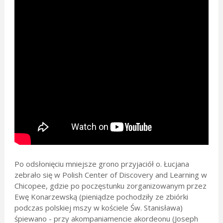
Po odsłonięciu mniejsze grono przyjaciół o. Łucjana
zebrało się w Polish Center of Discovery and Learning w
Chicopee, gdzie po poczęstunku zorganizowanym przez
Ewę Konarzewską (pieniądze pochodziły ze zbiórki
podczas polskiej mszy w kościele Św. Stanisława)
śpiewano - przy akompaniamencie akordeonu (Joseph