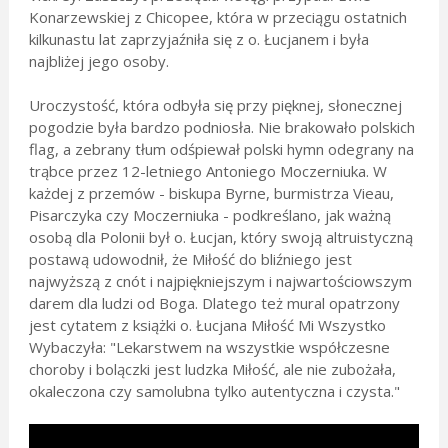
Konarzewskiej z Chicopee, która w przeciągu ostatnich
kilkunastu lat zaprzyjaźniła się z o. Łucjanem i była
najbliżej jego osoby.
Uroczystość, która odbyła się przy pięknej, słonecznej
pogodzie była bardzo podniosła. Nie brakowało polskich
flag, a zebrany tłum odśpiewał polski hymn odegrany na
trąbce przez 12-letniego Antoniego Moczerniuka. W
każdej z przemów - biskupa Byrne, burmistrza Vieau,
Pisarczyka czy Moczerniuka - podkreślano, jak ważną
osobą dla Polonii był o. Łucjan, który swoją altruistyczną
postawą udowodnił, że Miłość do bliźniego jest
najwyższą z cnót i najpiękniejszym i najwartościowszym
darem dla ludzi od Boga. Dlatego też mural opatrzony
jest cytatem z książki o. Łucjana Miłość Mi Wszystko
Wybaczyła: "Lekarstwem na wszystkie współczesne
choroby i bolączki jest ludzka Miłość, ale nie zubożała,
okaleczona czy samolubna tylko autentyczna i czysta."