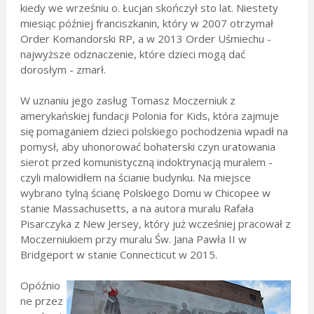
kiedy we wrześniu o. Łucjan skończył sto lat. Niestety
miesiąc później franciszkanin, który w 2007 otrzymał
Order Komandorski RP, a w 2013 Order Uśmiechu -
najwyższe odznaczenie, które dzieci mogą dać
dorosłym - zmarł.
W uznaniu jego zasług Tomasz Moczerniuk z
amerykańskiej fundacji Polonia for Kids, która zajmuje
się pomaganiem dzieci polskiego pochodzenia wpadł na
pomysł, aby uhonorować bohaterski czyn uratowania
sierot przed komunistyczną indoktrynacją muralem -
czyli malowidłem na ścianie budynku. Na miejsce
wybrano tylną ścianę Polskiego Domu w Chicopee w
stanie Massachusetts, a na autora muralu Rafała
Pisarczyka z New Jersey, który już wcześniej pracował z
Moczerniukiem przy muralu Św. Jana Pawła II w
Bridgeport w stanie Connecticut w 2015.
Opóźnio
ne przez